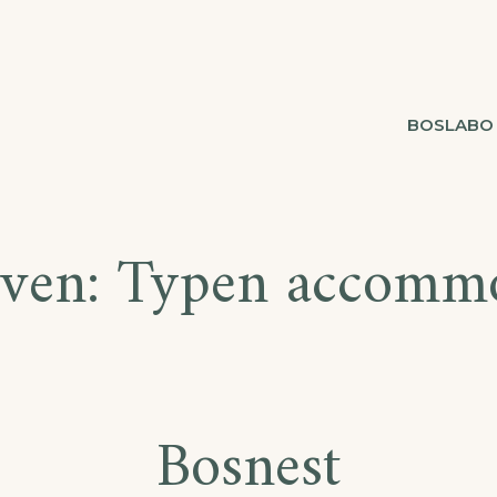
BOSLABO
even:
Typen accommo
Bosnest