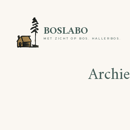
Skip
to
BOSLABO
content
MET ZICHT OP BOS. HALLERBOS.
Archi